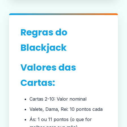
Regras do
Blackjack
Valores das
Cartas:
Cartas 2-10: Valor nominal
Valete, Dama, Rei: 10 pontos cada
Ás: 1 ou 11 pontos (o que for