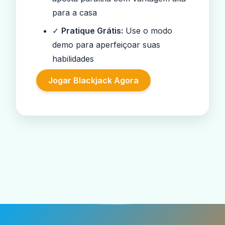
para a casa
✓
Pratique Grátis:
Use o modo
demo para aperfeiçoar suas
habilidades
Jogar Blackjack Agora