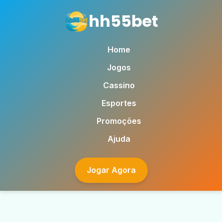
hh55bet
Home
Jogos
Cassino
Esportes
Promoções
Ajuda
Jogar Agora