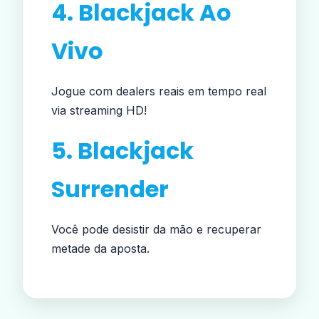
4. Blackjack Ao
Vivo
Jogue com dealers reais em tempo real
via streaming HD!
5. Blackjack
Surrender
Você pode desistir da mão e recuperar
metade da aposta.