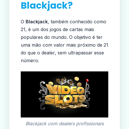
Blackjack?
O
Blackjack
, também conhecido como
21, é um dos jogos de cartas mais
populares do mundo. O objetivo é ter
uma mão com valor mais próximo de 21
do que o dealer, sem ultrapassar esse
número.
Blackjack com dealers profissionais