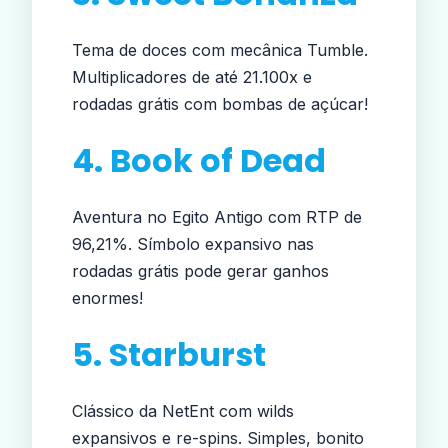
Tema de doces com mecânica Tumble.
Multiplicadores de até 21.100x e
rodadas grátis com bombas de açúcar!
4. Book of Dead
Aventura no Egito Antigo com RTP de
96,21%. Símbolo expansivo nas
rodadas grátis pode gerar ganhos
enormes!
5. Starburst
Clássico da NetEnt com wilds
expansivos e re-spins. Simples, bonito