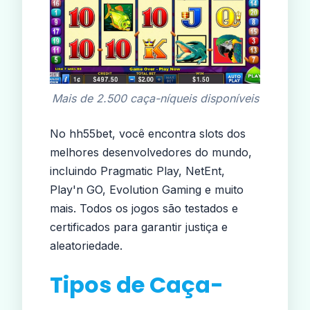
Mais de 2.500 caça-níqueis disponíveis
No hh55bet, você encontra slots dos
melhores desenvolvedores do mundo,
incluindo Pragmatic Play, NetEnt,
Play'n GO, Evolution Gaming e muito
mais. Todos os jogos são testados e
certificados para garantir justiça e
aleatoriedade.
Tipos de Caça-