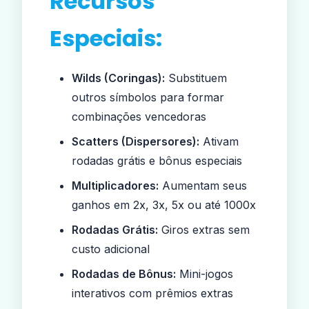
Recursos
Especiais:
Wilds (Coringas):
Substituem
outros símbolos para formar
combinações vencedoras
Scatters (Dispersores):
Ativam
rodadas grátis e bônus especiais
Multiplicadores:
Aumentam seus
ganhos em 2x, 3x, 5x ou até 1000x
Rodadas Grátis:
Giros extras sem
custo adicional
Rodadas de Bônus:
Mini-jogos
interativos com prêmios extras