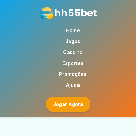
hh55bet
Home
Jogos
Cassino
Esportes
Promoções
Ajuda
Jogar Agora