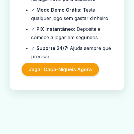
✓
Modo Demo Grátis:
Teste
qualquer jogo sem gastar dinheiro
✓
PIX Instantâneo:
Deposite e
comece a jogar em segundos
✓
Suporte 24/7:
Ajuda sempre que
precisar
Jogar Caça-Níqueis Agora