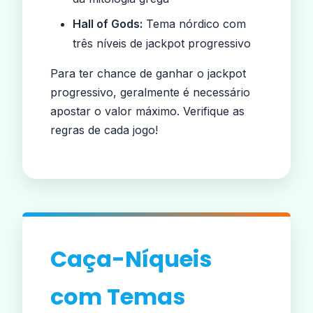
Hall of Gods:
Tema nórdico com
três níveis de jackpot progressivo
Para ter chance de ganhar o jackpot
progressivo, geralmente é necessário
apostar o valor máximo. Verifique as
regras de cada jogo!
Caça-Níqueis
com Temas