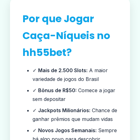
Por que Jogar
Caça-Níqueis no
hh55bet?
✓
Mais de 2.500 Slots:
A maior
variedade de jogos do Brasil
✓
Bônus de R$50:
Comece a jogar
sem depositar
✓
Jackpots Milionários:
Chance de
ganhar prêmios que mudam vidas
✓
Novos Jogos Semanais:
Sempre
há algo novo para descobrir